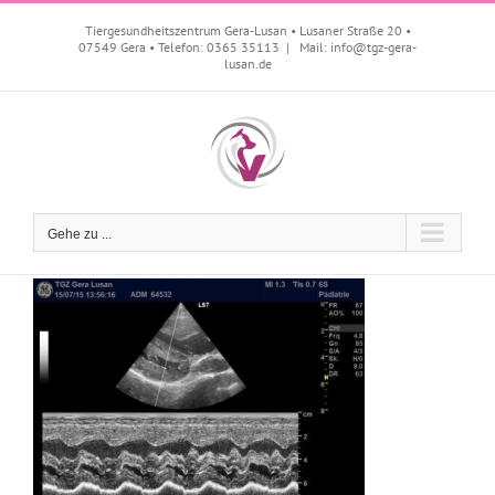
Zum
Inhalt
Tiergesundheitszentrum Gera-Lusan • Lusaner Straße 20 •
07549 Gera • Telefon: 0365 35113
|
Mail: info@tgz-gera-
springen
lusan.de
Gehe zu ...