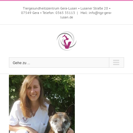
Zum
Inhalt
Tiergesundheitszentrum Gera-Lusan • Lusaner Straße 20 •
07549 Gera • Telefon: 0365 35113
|
Mail: info@tgz-gera-
springen
lusan.de
Gehe zu ...